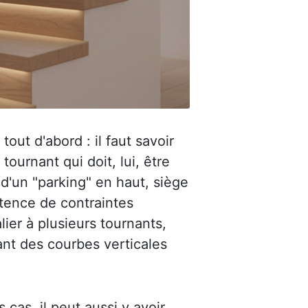
out d'abord : il faut savoir
urnant qui doit, lui, être
 d'un "parking" en haut, siège
stence de contraintes
lier à plusieurs tournants,
ant des courbes verticales
s cas, il peut aussi y avoir