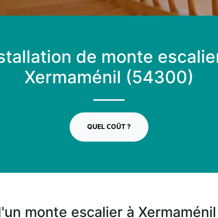
stallation de monte escalie
Xermaménil (54300)
QUEL COÛT ?
n d'un monte escalier à Xermaméni