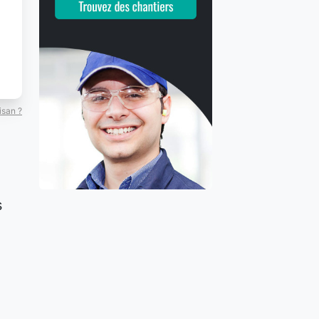
isan ?
s