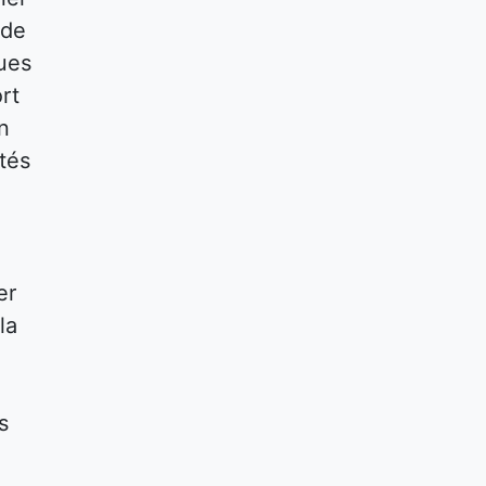
 de
ques
rt
n
tés
er
la
s