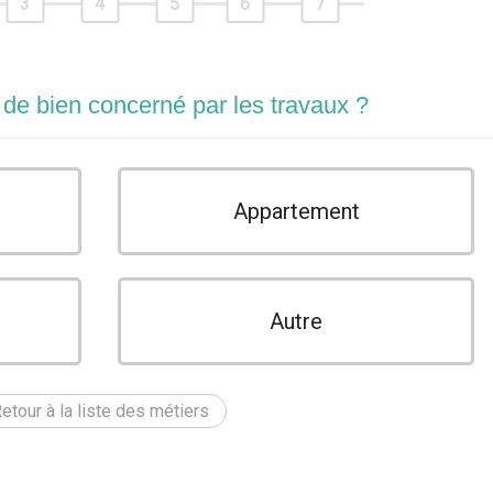
3
4
5
6
7
 de bien concerné par les travaux ?
Appartement
Autre
etour à la liste des métiers