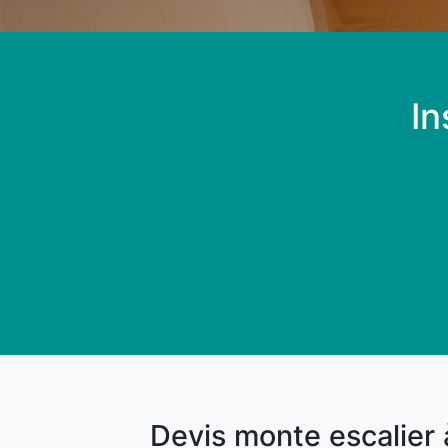
In
Devis monte escalier