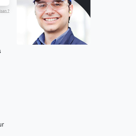
isan ?
s
ur