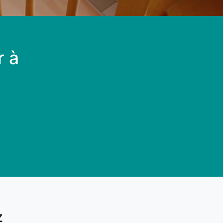
r à
z