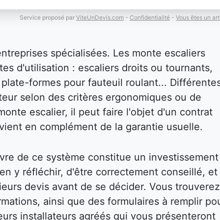
Service proposé par
ViteUnDevis.com
-
Confidentialité
-
Vous êtes un art
entreprises spécialisées. Les monte escaliers
es d'utilisation : escaliers droits ou tournants,
plate-formes pour fauteuil roulant... Différente
isateur selon des critères ergonomiques ou de
onte escalier, il peut faire l'objet d'un contrat
i vient en complément de la garantie usuelle.
vre de ce système constitue un investissement
bien y réfléchir, d'être correctement conseillé, et
eurs devis avant de se décider. Vous trouverez
mations, ainsi que des formulaires à remplir po
eurs installateurs agréés qui vous présenteront