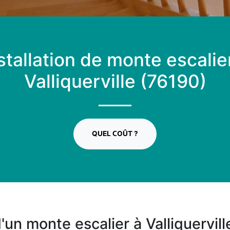
stallation de monte escalie
Valliquerville (76190)
QUEL COÛT ?
 d'un monte escalier à Valliquervil