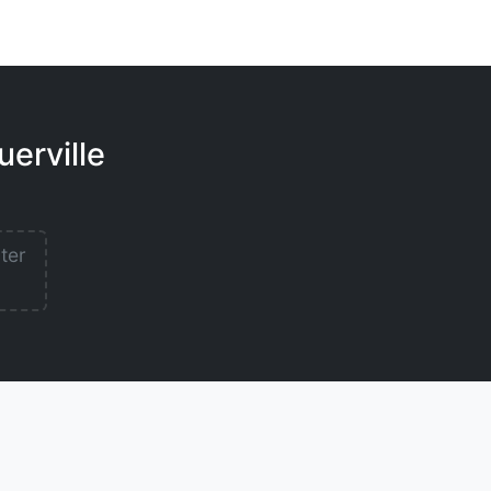
uerville
lter