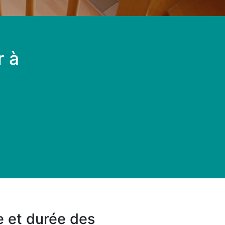
r à
le et durée des