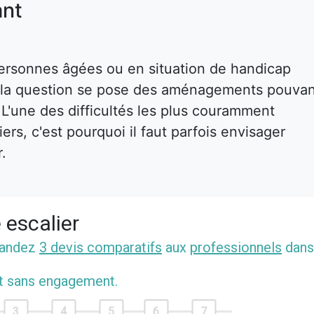
nt
ersonnes âgées ou en situation de handicap
s, la question se pose des aménagements pouva
. L'une des difficultés les plus couramment
rs, c'est pourquoi il faut parfois envisager
r.
 escalier
mandez
3 devis comparatifs
aux
professionnels
dans
et sans engagement.
3
4
5
6
7