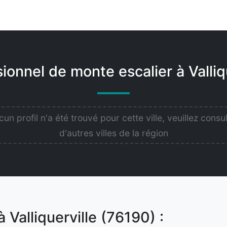
ionnel de monte escalier à Valliq
un profil n'a été trouvé pour cette ville, veuillez consu
d'autres villes de la région
 Valliquerville (76190) :