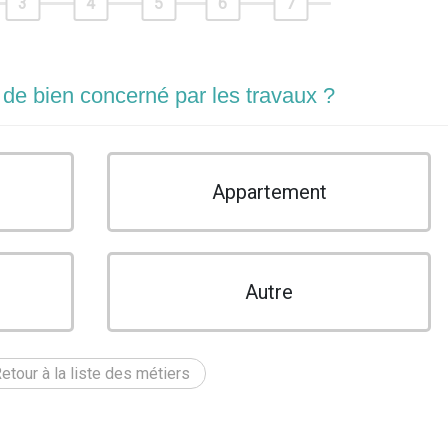
3
4
5
6
7
 de bien concerné par les travaux ?
Appartement
Autre
etour à la liste des métiers