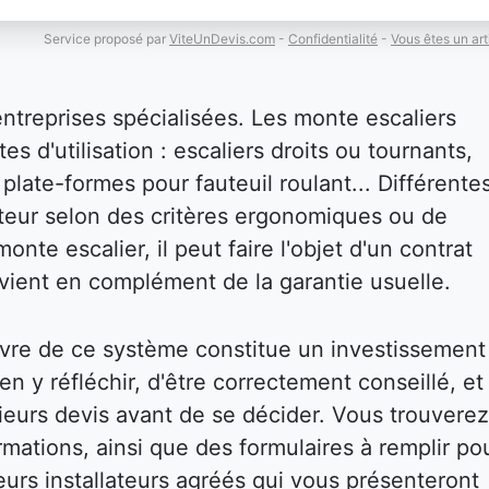
Service proposé par
ViteUnDevis.com
-
Confidentialité
-
Vous êtes un art
entreprises spécialisées. Les monte escaliers
es d'utilisation : escaliers droits ou tournants,
plate-formes pour fauteuil roulant... Différente
isateur selon des critères ergonomiques ou de
onte escalier, il peut faire l'objet d'un contrat
i vient en complément de la garantie usuelle.
vre de ce système constitue un investissement
bien y réfléchir, d'être correctement conseillé, et
eurs devis avant de se décider. Vous trouverez
mations, ainsi que des formulaires à remplir po
eurs installateurs agréés qui vous présenteront