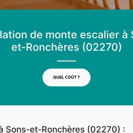
llation de monte escalier à
et-Ronchères (02270)
QUEL COÛT ?
 à Sons-et-Ronchères (02270) :