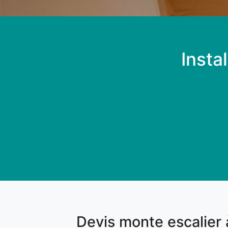
Insta
Devis monte escalier