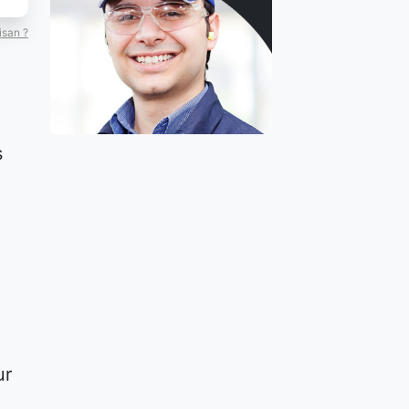
isan ?
s
ur