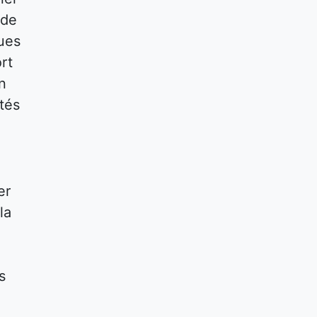
 de
ques
rt
n
tés
er
la
s