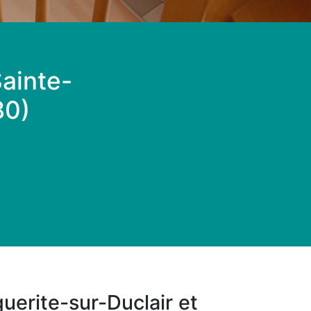
Sainte-
80)
guerite-sur-Duclair et