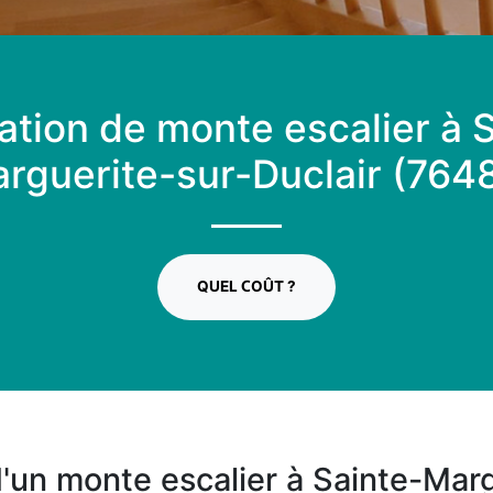
lation de monte escalier à 
rguerite-sur-Duclair (764
QUEL COÛT ?
 d'un monte escalier à Sainte-Mar