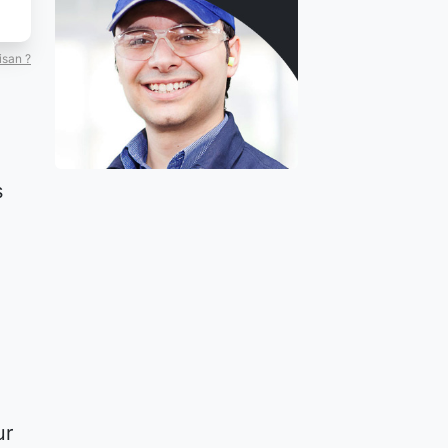
isan ?
s
ur