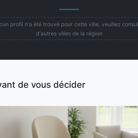
un profil n'a été trouvé pour cette ville, veuillez consu
d'autres villes de la région
vant de vous décider