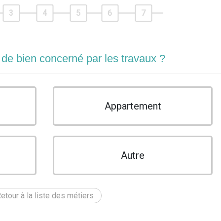
3
4
5
6
7
 de bien concerné par les travaux ?
Appartement
Autre
etour à la liste des métiers