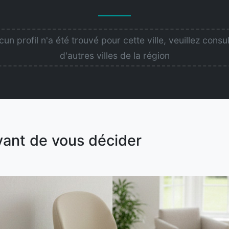
un profil n'a été trouvé pour cette ville, veuillez consu
d'autres villes de la région
vant de vous décider