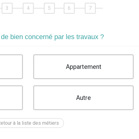
3
4
5
6
7
 de bien concerné par les travaux ?
Appartement
Autre
etour à la liste des métiers