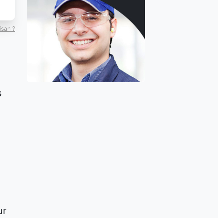
isan ?
s
ur