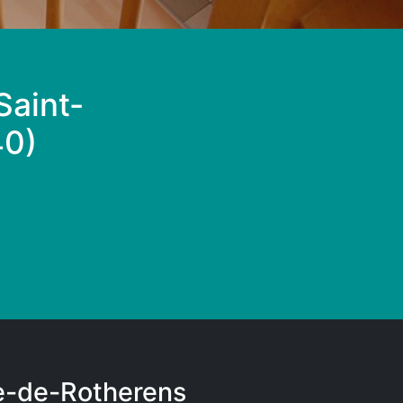
Saint-
40)
ce-de-Rotherens