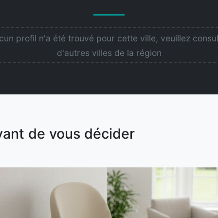
un profil n'a été trouvé pour cette ville, veuillez consu
d'autres villes de la région
vant de vous décider