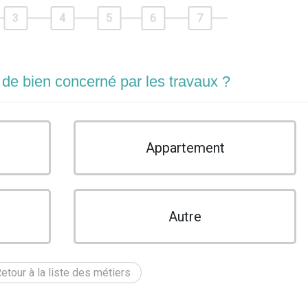
3
4
5
6
7
 de bien concerné par les travaux ?
Appartement
Autre
etour à la liste des métiers