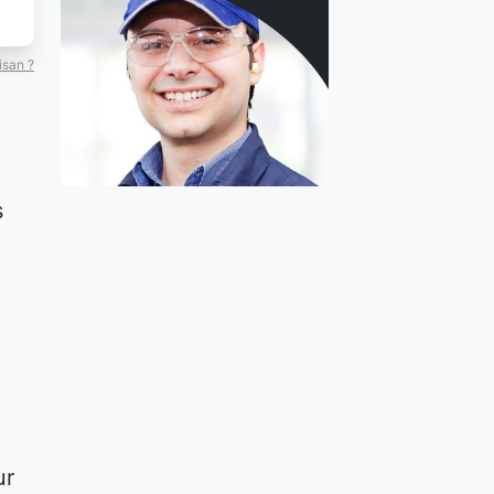
isan ?
s
ur