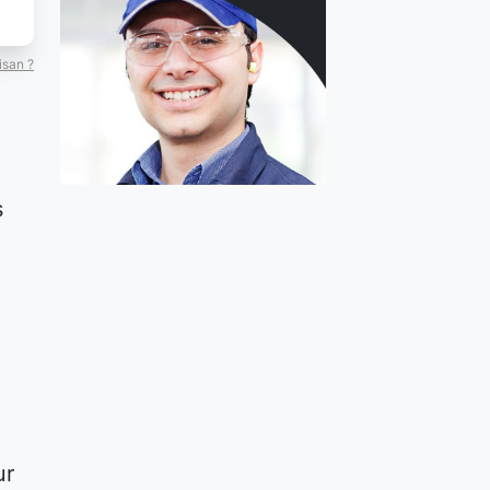
isan ?
s
ur