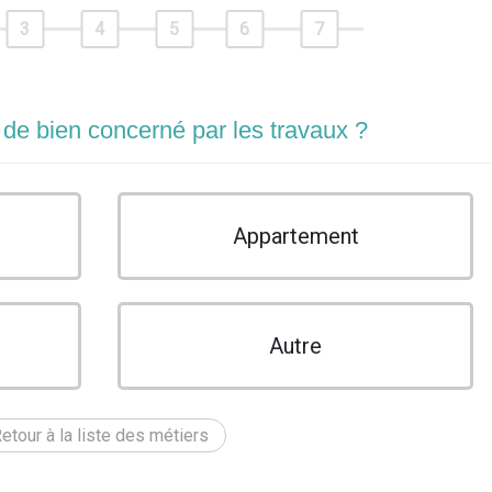
3
4
5
6
7
 de bien concerné par les travaux ?
Appartement
Autre
etour à la liste des métiers