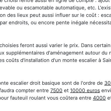
 choisi rentre aussi en ligne de compte : ajout
elevable ou escamotable automatique, etc. L'exi
on des lieux peut aussi influer sur le coût : esca
 par endroits, ou encore pente inégale nécessit
choisies feront aussi varier le prix. Dans certain
aux supplémentaires d'aménagement autour du m
des coûts d'installation d'un monte escalier à Sa
nte escalier droit basique sont de l'ordre de
30
 faudra compter entre
7500
et
10000 euros
envi
pour fauteuil roulant vous coûtera entre
4000
e