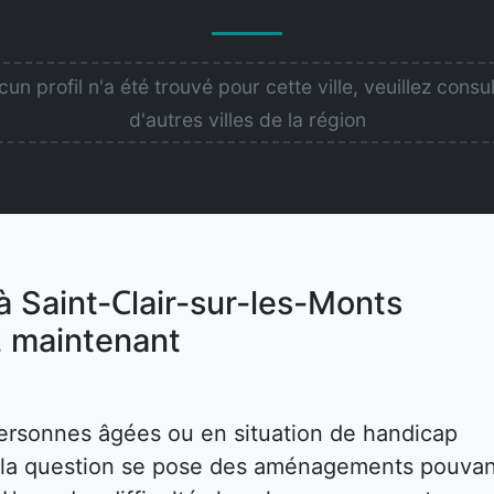
un profil n'a été trouvé pour cette ville, veuillez consu
d'autres villes de la région
à Saint-Clair-sur-les-Monts
 maintenant
ersonnes âgées ou en situation de handicap
s, la question se pose des aménagements pouva