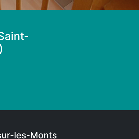
Saint-
)
-sur-les-Monts