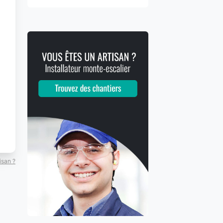
isan ?