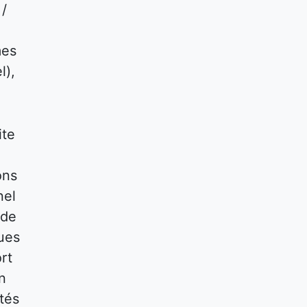
 /
mes
l),
ite
ons
nel
 de
ques
rt
n
tés