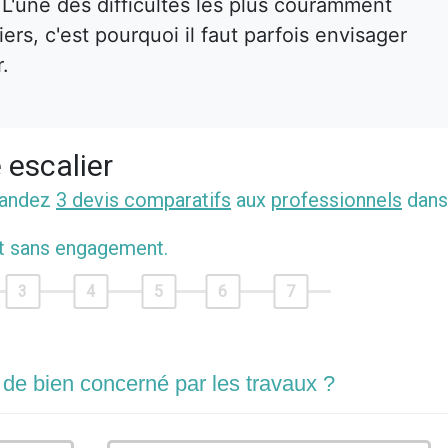
. L'une des difficultés les plus couramment
rs, c'est pourquoi il faut parfois envisager
r.
 escalier
mandez
3 devis comparatifs
aux
professionnels
dans
et sans engagement.
3
4
5
6
7
 de bien concerné par les travaux ?