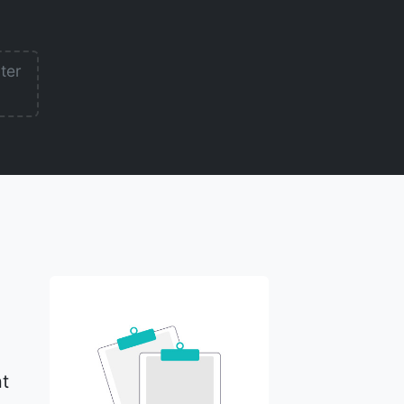
lter
nt