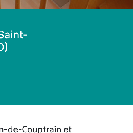
Saint-
0)
an-de-Couptrain et