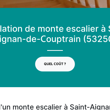
llation de monte escalier à 
ignan-de-Couptrain (5325
QUEL COÛT ?
 d'un monte escalier à Saint-Aign