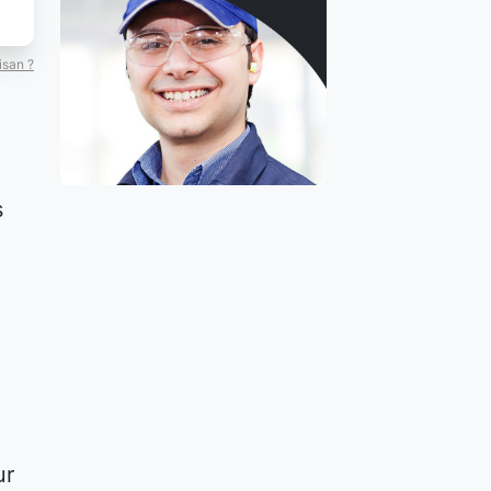
isan ?
s
ur