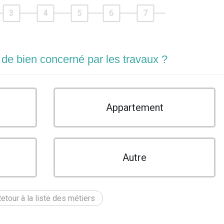
3
4
5
6
7
 de bien concerné par les travaux ?
Appartement
Autre
etour à la liste des métiers