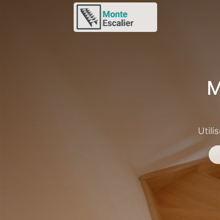
M
Utili