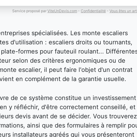
Service proposé par
ViteUnDevis.com
-
Confidentialité
-
Vous êtes un art
entreprises spécialisées. Les monte escaliers
es d'utilisation : escaliers droits ou tournants,
plate-formes pour fauteuil roulant... Différente
isateur selon des critères ergonomiques ou de
onte escalier, il peut faire l'objet d'un contrat
i vient en complément de la garantie usuelle.
vre de ce système constitue un investissement
bien y réfléchir, d'être correctement conseillé, et
eurs devis avant de se décider. Vous trouverez
mations, ainsi que des formulaires à remplir po
eurs installateurs agréés qui vous présenteront