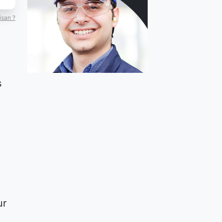
isan ?
s
ur