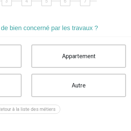
3
4
5
6
7
 de bien concerné par les travaux ?
Appartement
Autre
etour à la liste des métiers