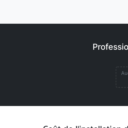
Professi
Auc