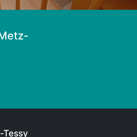
 Metz-
z-Tessy