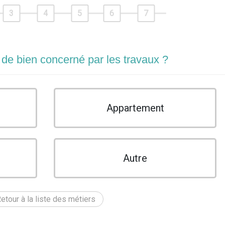
3
4
5
6
7
 de bien concerné par les travaux ?
Appartement
Autre
etour à la liste des métiers