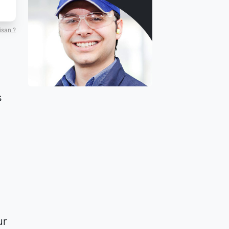
isan ?
s
ur