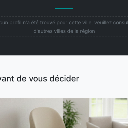
un profil n'a été trouvé pour cette ville, veuillez consu
d'autres villes de la région
vant de vous décider