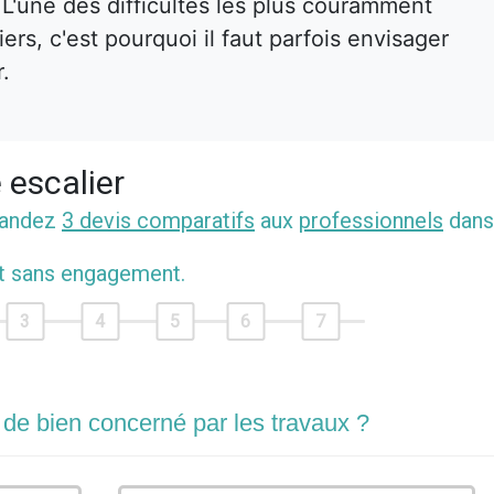
. L'une des difficultés les plus couramment
rs, c'est pourquoi il faut parfois envisager
r.
 escalier
mandez
3 devis comparatifs
aux
professionnels
dans
et sans engagement.
3
4
5
6
7
 de bien concerné par les travaux ?