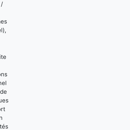
 /
mes
l),
ite
ons
nel
 de
ques
rt
n
tés