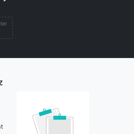
lter
z
nt