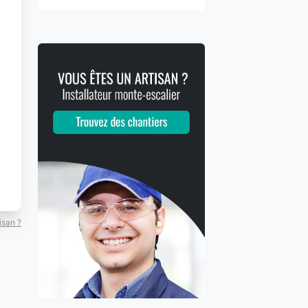
isan ?