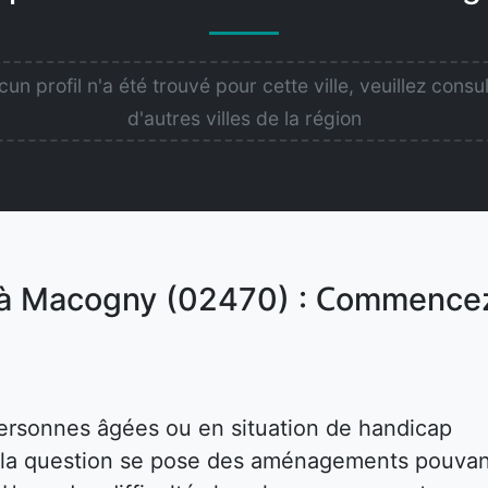
un profil n'a été trouvé pour cette ville, veuillez consu
d'autres villes de la région
r à Macogny (02470) : Commence
ersonnes âgées ou en situation de handicap
s, la question se pose des aménagements pouva