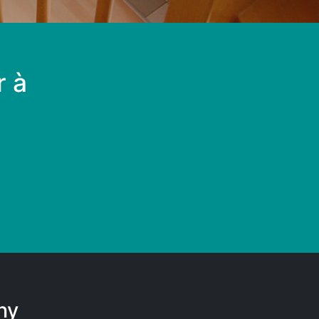
r à
ny