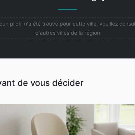
un profil n'a été trouvé pour cette ville, veuillez consu
d'autres villes de la région
vant de vous décider