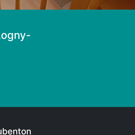
 Logny-
Aubenton