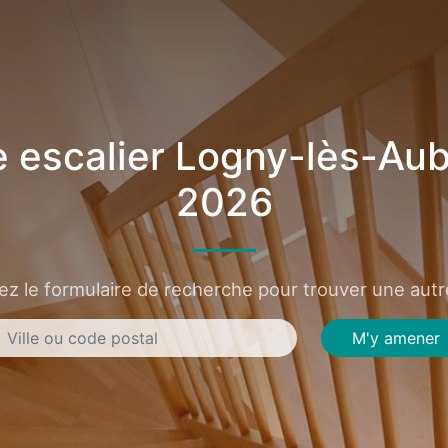
 escalier Logny-lès-Au
2026
sez le formulaire de recherche pour trouver une autre
M'y amener