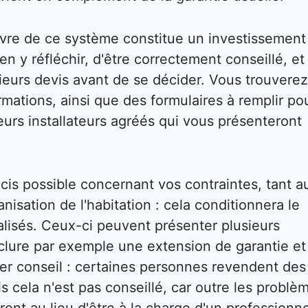
vre de ce système constitue un investissement
bien y réfléchir, d'être correctement conseillé, et
eurs devis avant de se décider. Vous trouverez
mations, ainsi que des formulaires à remplir po
eurs installateurs agréés qui vous présenteront
écis possible concernant vos contraintes, tant a
isation de l'habitation : cela conditionnera le
réalisés. Ceux-ci peuvent présenter plusieurs
inclure par exemple une extension de garantie et
ier conseil : certaines personnes revendent des
s cela n'est pas conseillé, car outre les problè
ront au lieu d'être à la charge d'un professionne