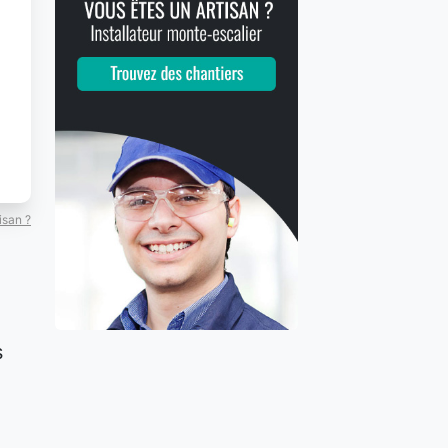
isan ?
s