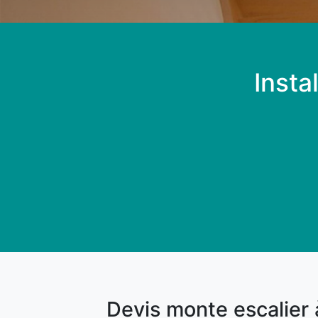
Insta
Devis monte escalier