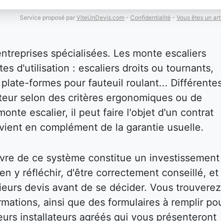
Service proposé par
ViteUnDevis.com
-
Confidentialité
-
Vous êtes un art
entreprises spécialisées. Les monte escaliers
es d'utilisation : escaliers droits ou tournants,
plate-formes pour fauteuil roulant... Différente
isateur selon des critères ergonomiques ou de
onte escalier, il peut faire l'objet d'un contrat
i vient en complément de la garantie usuelle.
vre de ce système constitue un investissement
bien y réfléchir, d'être correctement conseillé, et
eurs devis avant de se décider. Vous trouverez
mations, ainsi que des formulaires à remplir po
eurs installateurs agréés qui vous présenteront