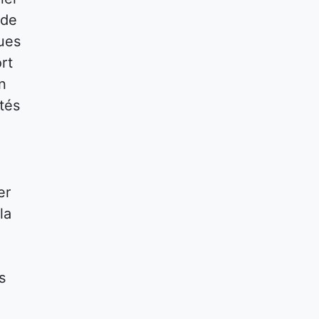
 de
ques
rt
n
tés
er
la
s