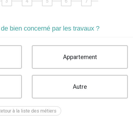
3
4
5
6
7
 de bien concerné par les travaux ?
Appartement
Autre
etour à la liste des métiers