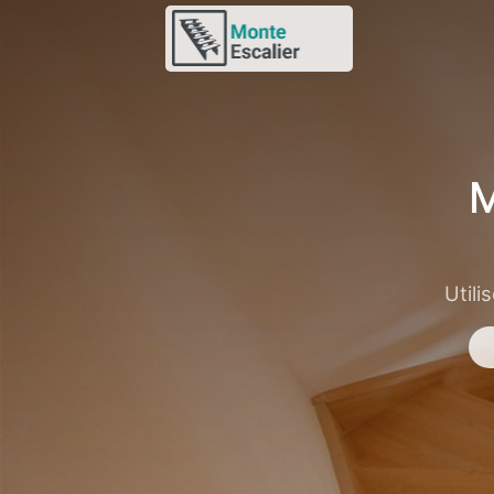
M
Utili