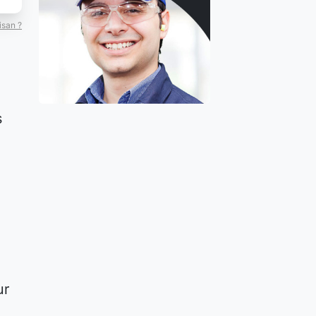
isan ?
s
ur