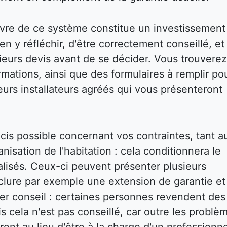
vre de ce système constitue un investissement
bien y réfléchir, d'être correctement conseillé, et
eurs devis avant de se décider. Vous trouverez
mations, ainsi que des formulaires à remplir po
eurs installateurs agréés qui vous présenteront
écis possible concernant vos contraintes, tant a
isation de l'habitation : cela conditionnera le
réalisés. Ceux-ci peuvent présenter plusieurs
inclure par exemple une extension de garantie et
ier conseil : certaines personnes revendent des
s cela n'est pas conseillé, car outre les problè
ront au lieu d'être à la charge d'un professionne