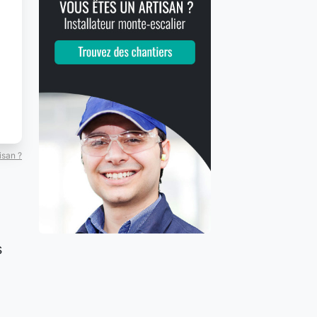
isan ?
s