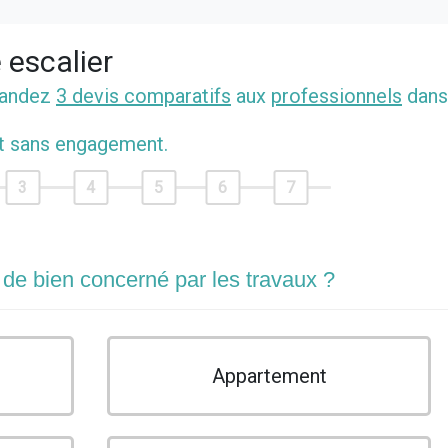
 escalier
mandez
3 devis comparatifs
aux
professionnels
dans
et sans engagement.
3
4
5
6
7
 de bien concerné par les travaux ?
Appartement