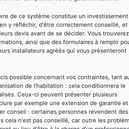
vre de ce système constitue un investissement
bien y réfléchir, d'être correctement conseillé, et
eurs devis avant de se décider. Vous trouverez
mations, ainsi que des formulaires à remplir po
eurs installateurs agréés qui vous présenteront
écis possible concernant vos contraintes, tant a
isation de l'habitation : cela conditionnera le
réalisés. Ceux-ci peuvent présenter plusieurs
inclure par exemple une extension de garantie et
ier conseil : certaines personnes revendent des
s cela n'est pas conseillé, car outre les problè
ront au lieu d'être à la charge d'un professionne