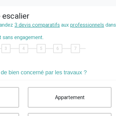
 escalier
mandez
3 devis comparatifs
aux
professionnels
dans
et sans engagement.
3
4
5
6
7
 de bien concerné par les travaux ?
Appartement