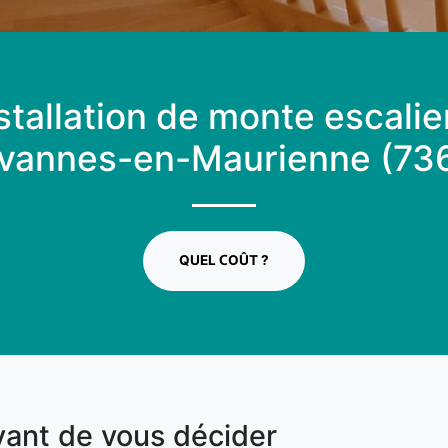
stallation de monte escalie
vannes-en-Maurienne (73
QUEL COÛT ?
vant de vous décider