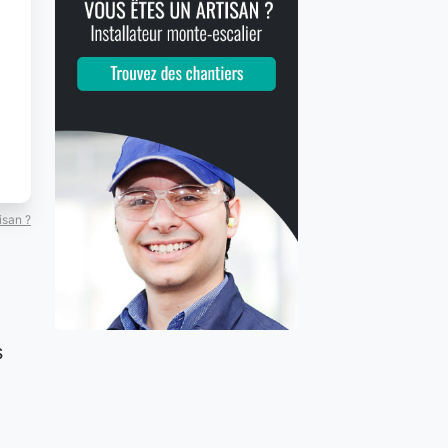
isan ?
s