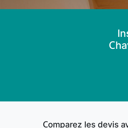
In
Cha
Comparez les devis a