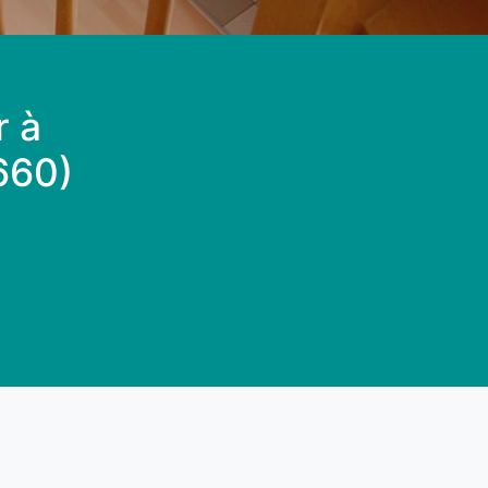
r à
660)