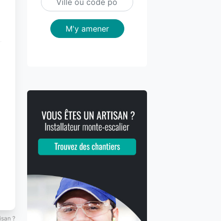
M'y amener
isan ?