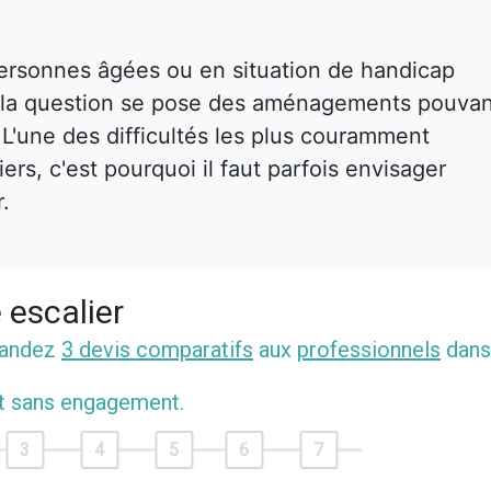
ersonnes âgées ou en situation de handicap
s, la question se pose des aménagements pouva
. L'une des difficultés les plus couramment
rs, c'est pourquoi il faut parfois envisager
r.
 escalier
mandez
3 devis comparatifs
aux
professionnels
dans
et sans engagement.
3
4
5
6
7