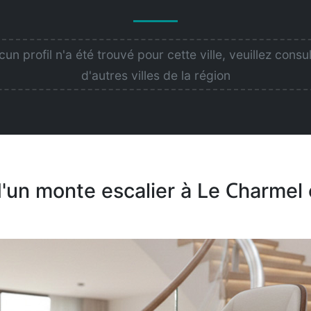
un profil n'a été trouvé pour cette ville, veuillez consu
d'autres villes de la région
 d'un monte escalier à Le Charmel