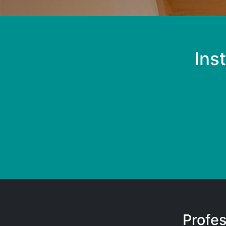
Ins
Profes