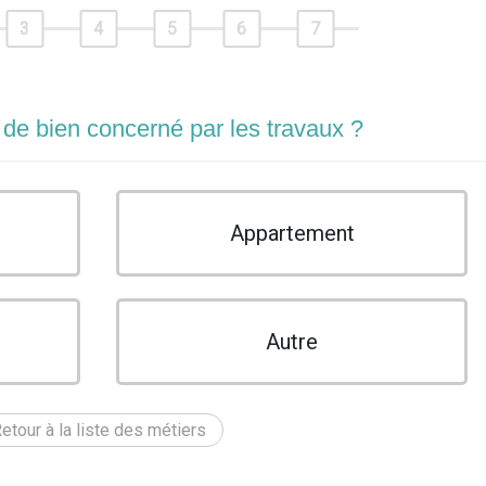
3
4
5
6
7
 de bien concerné par les travaux ?
Appartement
Autre
etour à la liste des métiers