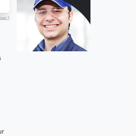
isan ?
s
ur