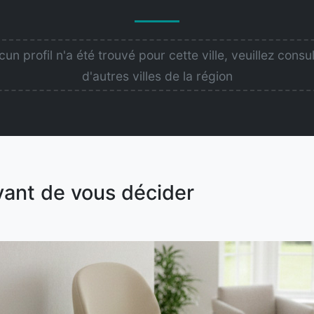
un profil n'a été trouvé pour cette ville, veuillez consu
d'autres villes de la région
vant de vous décider