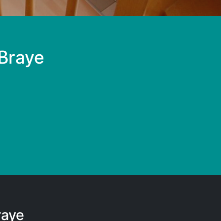
 Braye
raye