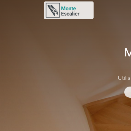
M
Utili