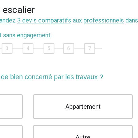
 escalier
mandez
3 devis comparatifs
aux
professionnels
dans
et sans engagement.
3
4
5
6
7
 de bien concerné par les travaux ?
Appartement
Autre