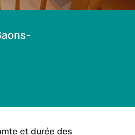
 Baons-
Comte et durée des