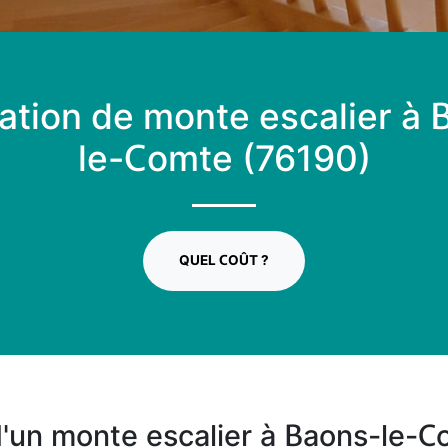
lation de monte escalier à
le-Comte (76190)
QUEL COÛT ?
n d'un monte escalier à Baons-le-