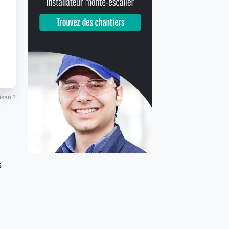
isan ?
s