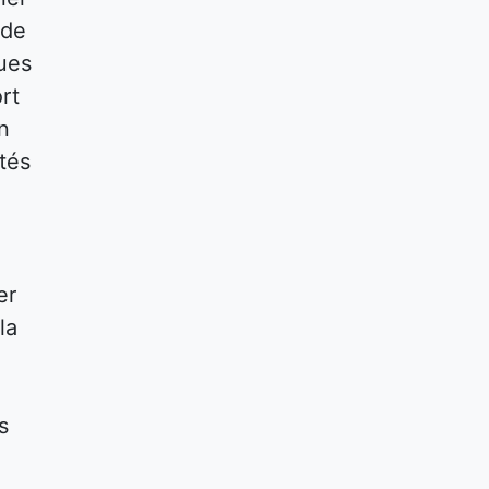
 de
ques
rt
n
tés
er
la
s