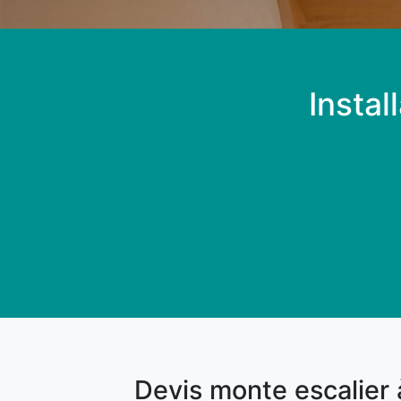
Instal
Devis monte escalier