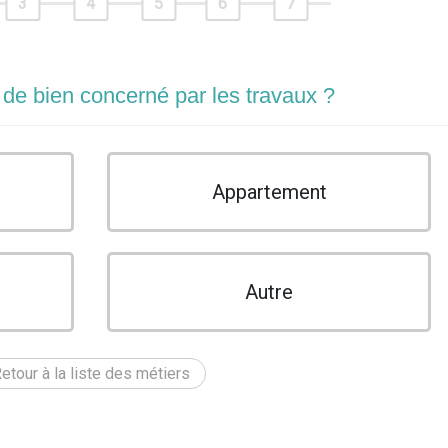
3
4
5
6
7
 de bien concerné par les travaux ?
Appartement
Autre
etour à la liste des métiers