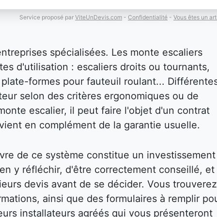
Service proposé par
ViteUnDevis.com
-
Confidentialité
-
Vous êtes un art
entreprises spécialisées. Les monte escaliers
es d'utilisation : escaliers droits ou tournants,
plate-formes pour fauteuil roulant... Différente
isateur selon des critères ergonomiques ou de
onte escalier, il peut faire l'objet d'un contrat
i vient en complément de la garantie usuelle.
vre de ce système constitue un investissement
bien y réfléchir, d'être correctement conseillé, et
eurs devis avant de se décider. Vous trouverez
mations, ainsi que des formulaires à remplir po
eurs installateurs agréés qui vous présenteront