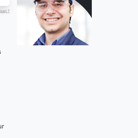
isan ?
s
ur