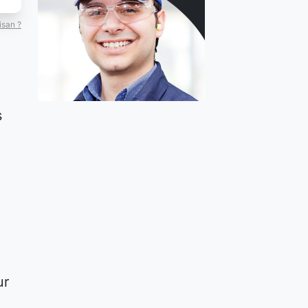
isan ?
s
ur