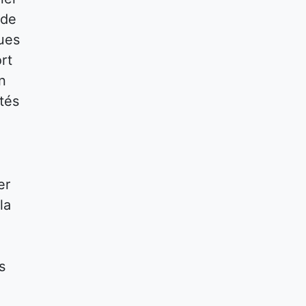
 de
ques
rt
n
tés
er
la
s