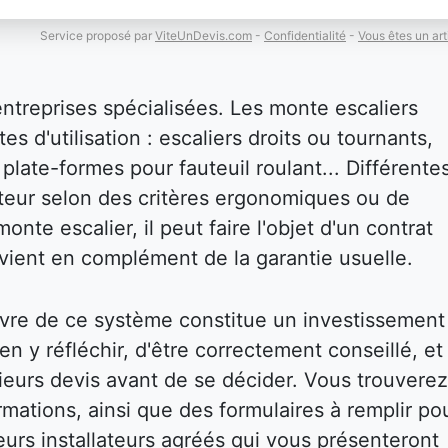
Service proposé par
ViteUnDevis.com
-
Confidentialité
-
Vous êtes un art
entreprises spécialisées. Les monte escaliers
es d'utilisation : escaliers droits ou tournants,
plate-formes pour fauteuil roulant... Différente
isateur selon des critères ergonomiques ou de
onte escalier, il peut faire l'objet d'un contrat
i vient en complément de la garantie usuelle.
vre de ce système constitue un investissement
bien y réfléchir, d'être correctement conseillé, et
eurs devis avant de se décider. Vous trouverez
mations, ainsi que des formulaires à remplir po
eurs installateurs agréés qui vous présenteront