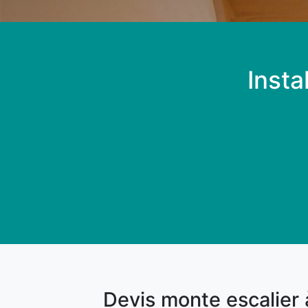
Insta
Devis monte escalier