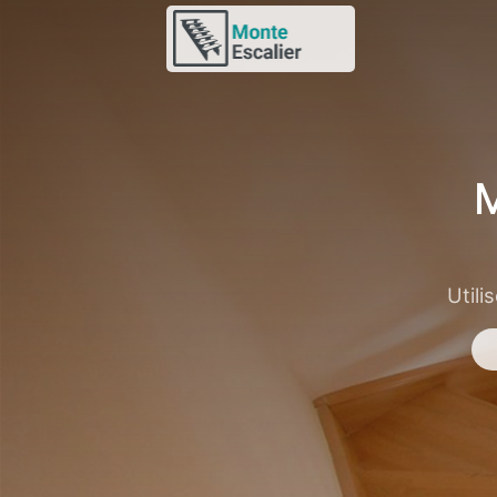
M
Utili