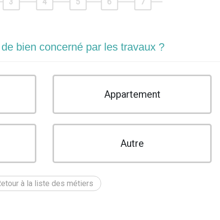
3
4
5
6
7
 de bien concerné par les travaux ?
Appartement
Autre
etour à la liste des métiers