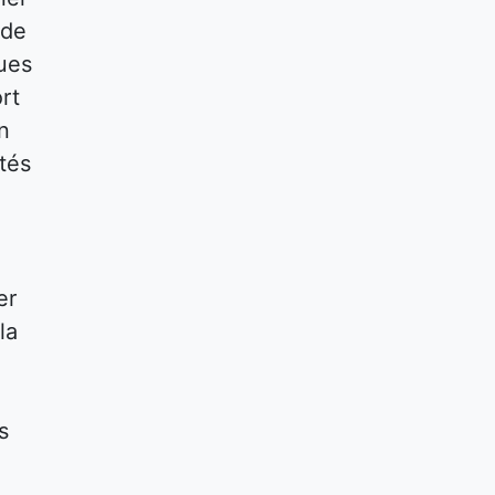
 de
ques
rt
n
tés
er
la
s