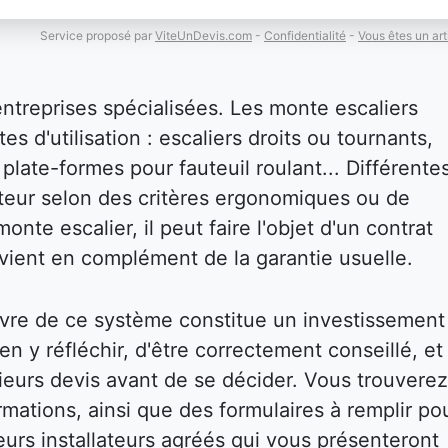
Service proposé par
ViteUnDevis.com
-
Confidentialité
-
Vous êtes un art
entreprises spécialisées. Les monte escaliers
es d'utilisation : escaliers droits ou tournants,
plate-formes pour fauteuil roulant... Différente
isateur selon des critères ergonomiques ou de
onte escalier, il peut faire l'objet d'un contrat
i vient en complément de la garantie usuelle.
vre de ce système constitue un investissement
bien y réfléchir, d'être correctement conseillé, et
eurs devis avant de se décider. Vous trouverez
mations, ainsi que des formulaires à remplir po
eurs installateurs agréés qui vous présenteront