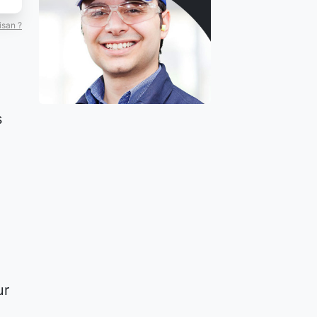
isan ?
s
ur