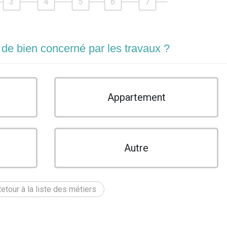
3
4
5
6
7
 de bien concerné par les travaux ?
Appartement
Autre
etour à la liste des métiers