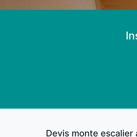
In
Devis monte escalier